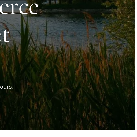
erce
t
ours.