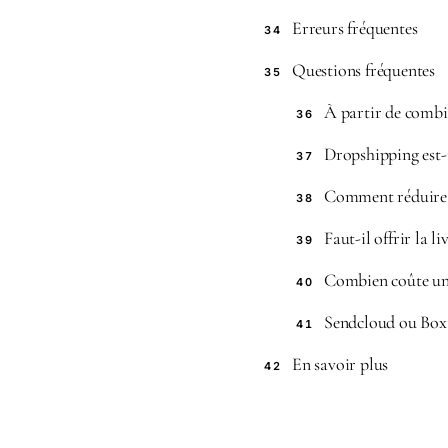
Erreurs fréquentes
34
Questions fréquentes
35
À partir de combie
36
Dropshipping est-i
37
Comment réduire le
38
Faut-il offrir la li
39
Combien coûte un
40
Sendcloud ou Boxt
41
En savoir plus
42