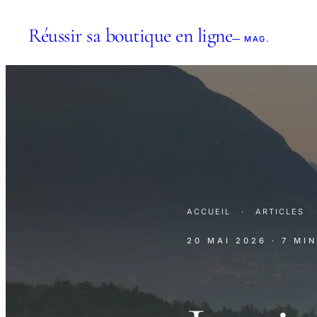
Réussir sa boutique en ligne
— MAG.
ACCUEIL
·
ARTICLES
20 MAI 2026
· 7 MI