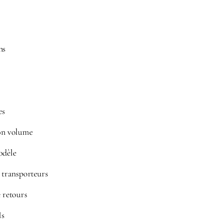
ns
es
ion volume
odèle
n transporteurs
e retours
Is