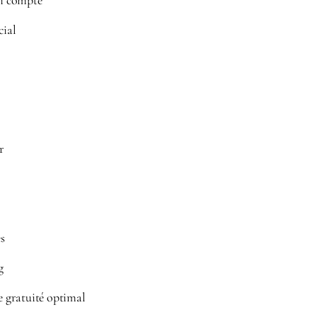
ui compte
cial
r
es
g
de gratuité optimal