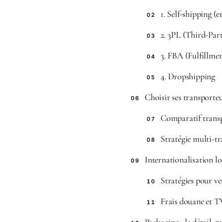
1. Self-shipping (
02
2. 3PL (Third-Part
03
3. FBA (Fulfillm
04
4. Dropshipping
05
Choisir ses transporte
06
Comparatif transp
07
Stratégie multi-t
08
Internationalisation lo
09
Stratégies pour ve
10
Frais douane et 
11