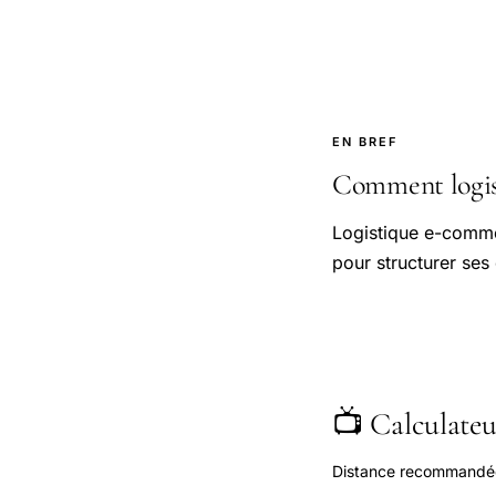
EN BREF
Comment logist
Logistique e-comme
pour structurer ses
📺 Calculateur
Distance recommandée s