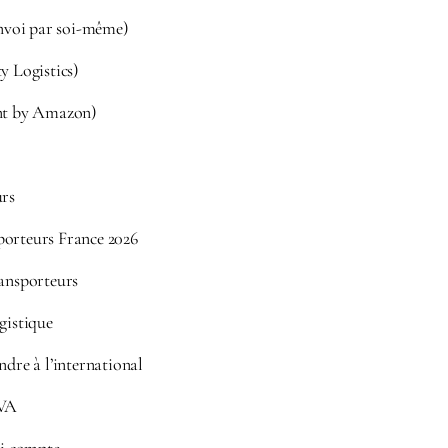
envoi par soi-même)
y Logistics)
ent by Amazon)
urs
orteurs France 2026
ransporteurs
gistique
ndre à l’international
TVA