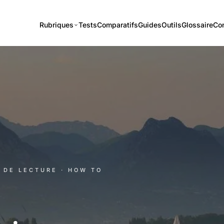
Rubriques
Tests
Comparatifs
Guides
Outils
Glossaire
Co
N DE LECTURE
· HOW TO