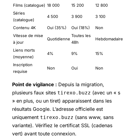
Films (catalogue)
18 000
15 200
12 800
Séries
4 500
3 900
3 100
(catalogue)
Contenu 4K
Oui (35%)
Oui (18%)
Non
Vitesse de mise
Toutes les
Quotidienne
Hebdomadaire
à jour
48h
Liens morts
4%
9%
15%
(moyenne)
Inscription
Non
Oui
Non
requise
Point de vigilance :
Depuis la migration,
plusieurs faux sites
(avec un « s
tirexo.buzz
» en plus, ou un tiret) apparaissent dans les
résultats Google. L’adresse officielle est
uniquement
(sans www, sans
tirexo.buzz
variante). Vérifiez le certificat SSL (cadenas
vert) avant toute connexion.