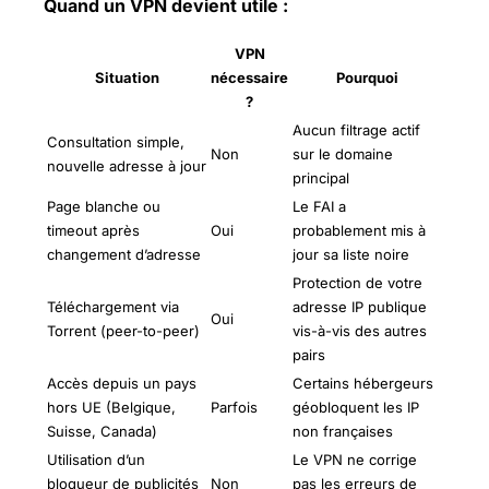
Quand un VPN devient utile :
VPN
Situation
nécessaire
Pourquoi
?
Aucun filtrage actif
Consultation simple,
Non
sur le domaine
nouvelle adresse à jour
principal
Page blanche ou
Le FAI a
timeout après
Oui
probablement mis à
changement d’adresse
jour sa liste noire
Protection de votre
Téléchargement via
adresse IP publique
Oui
Torrent (peer-to-peer)
vis-à-vis des autres
pairs
Accès depuis un pays
Certains hébergeurs
hors UE (Belgique,
Parfois
géobloquent les IP
Suisse, Canada)
non françaises
Utilisation d’un
Le VPN ne corrige
bloqueur de publicités
Non
pas les erreurs de