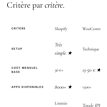
Critère par
critère
.
Shopify
WooCommerc
CRITÈRE
Très
Technique
SETUP
simple ★
COÛT MENSUEL
15-50 € ★
36 €+
BASE
8000+ ★
1500+
APPS DISPONIBLES
Limitée
Totale (PHP)