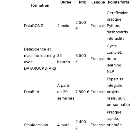
Durée
Prix
Langue
Points forts
formation
Certification,
pratique
2 500
DataGONG
4 mois
Français
Python,
€
dashboards
interactifs
Cycle
DataScience et
complet,
machine learning
35
3 500
Français
deep
avec
heures
€
learning,
DATAROCKSTARS
NLP
Expertise
À partir
intégrale,
DataBird
de 20
7 890 €
Français
projets
semaines
réels, suivi
personnalisé
Pratique,
rapide,
2 400
Stat4decision
4 jours
Français
orientée
€