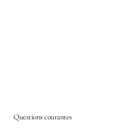
Questions courantes