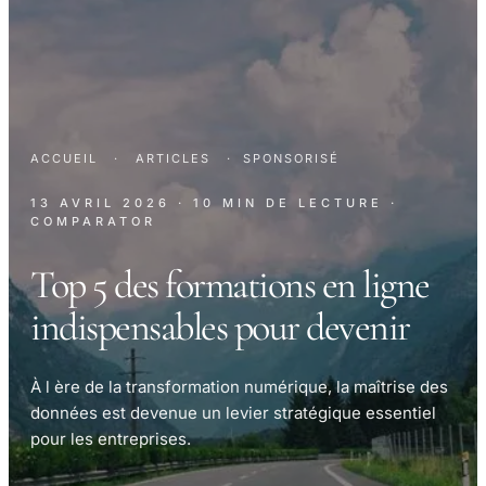
ACCUEIL
·
ARTICLES
·
SPONSORISÉ
13 AVRIL 2026
· 10 MIN DE LECTURE
·
COMPARATOR
Top 5 des formations en ligne
indispensables pour devenir
À l ère de la transformation numérique, la maîtrise des
données est devenue un levier stratégique essentiel
pour les entreprises.