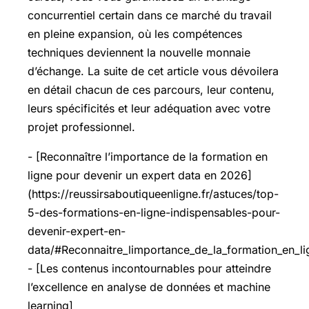
concurrentiel certain dans ce marché du travail
en pleine expansion, où les compétences
techniques deviennent la nouvelle monnaie
d’échange. La suite de cet article vous dévoilera
en détail chacun de ces parcours, leur contenu,
leurs spécificités et leur adéquation avec votre
projet professionnel.
- [Reconnaître l’importance de la formation en
ligne pour devenir un expert data en 2026]
(https://reussirsaboutiqueenligne.fr/astuces/top-
5-des-formations-en-ligne-indispensables-pour-
devenir-expert-en-
data/#Reconnaitre_limportance_de_la_formation_en_l
- [Les contenus incontournables pour atteindre
l’excellence en analyse de données et machine
learning]