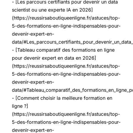
- [Les parcours certifiants pour devenir un data
scientist ou une experte IA en 2026]
(https://reussirsaboutiqueenligne.fr/astuces/top-
5-des-formations-en-ligne-indispensables-pour-
devenir-expert-en-
data/#Les_parcours_certifiants_pour_devenir_un_data
- [Tableau comparatif des formations en ligne
pour devenir expert en data en 2026]
(https://reussirsaboutiqueenligne.fr/astuces/top-
5-des-formations-en-ligne-indispensables-pour-
devenir-expert-en-
data/#Tableau_comparatif_des_formations_en_ligne_p
- [Comment choisir la meilleure formation en
ligne ?]
(https://reussirsaboutiqueenligne.fr/astuces/top-
5-des-formations-en-ligne-indispensables-pour-
devenir-expert-en-