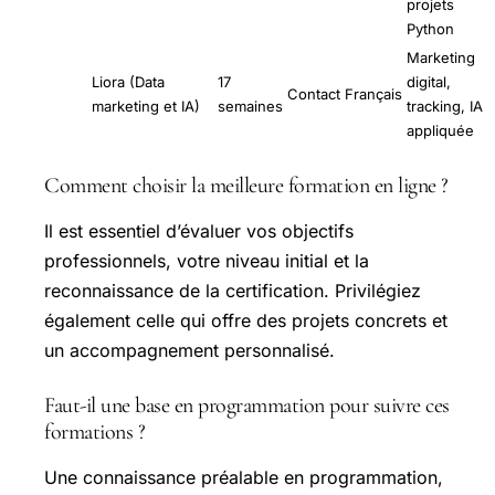
projets
Python
Marketing
Liora (Data
17
digital,
Contact
Français
marketing et IA)
semaines
tracking, IA
appliquée
Comment choisir la meilleure formation en ligne ?
Il est essentiel d’évaluer vos objectifs
professionnels, votre niveau initial et la
reconnaissance de la certification. Privilégiez
également celle qui offre des projets concrets et
un accompagnement personnalisé.
Faut-il une base en programmation pour suivre ces
formations ?
Une connaissance préalable en programmation,