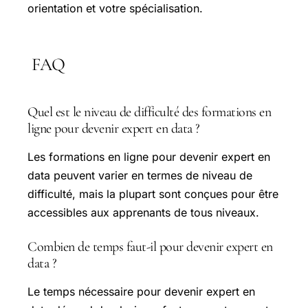
orientation et votre spécialisation.
FAQ
Quel est le niveau de difficulté des formations en
ligne pour devenir expert en data ?
Les formations en ligne pour devenir expert en
data peuvent varier en termes de niveau de
difficulté, mais la plupart sont conçues pour être
accessibles aux apprenants de tous niveaux.
Combien de temps faut-il pour devenir expert en
data ?
Le temps nécessaire pour devenir expert en