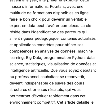
savent analyser, interpréter et exploiter cette
masse d’informations. Pourtant, avec une
multitude de formations disponibles en ligne,
faire le bon choix pour devenir un véritable
expert en data peut s’avérer complexe. La clé
réside dans l’identification des parcours qui
allient rigueur pédagogique, contenus actualisés
et applications concrètes pour affiner ses
compétences en analyse de données, machine
learning, Big Data, programmation Python, data
science, statistiques, visualisation de données et
intelligence artificielle. Que vous soyez débutant
ou professionnel souhaitant se reconvertir, il
devient indispensable de suivre des cours
structurés et orientés résultats, qui vous
permettront d’évoluer rapidement dans cet
environnement compétitif. Cet article détaille le