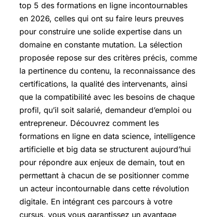
top 5 des formations en ligne incontournables
en 2026, celles qui ont su faire leurs preuves
pour construire une solide expertise dans un
domaine en constante mutation. La sélection
proposée repose sur des critères précis, comme
la pertinence du contenu, la reconnaissance des
certifications, la qualité des intervenants, ainsi
que la compatibilité avec les besoins de chaque
profil, qu’il soit salarié, demandeur d’emploi ou
entrepreneur. Découvrez comment les
formations en ligne en data science, intelligence
artificielle et big data se structurent aujourd’hui
pour répondre aux enjeux de demain, tout en
permettant à chacun de se positionner comme
un acteur incontournable dans cette révolution
digitale. En intégrant ces parcours à votre
cursus, vous vous garantissez un avantage