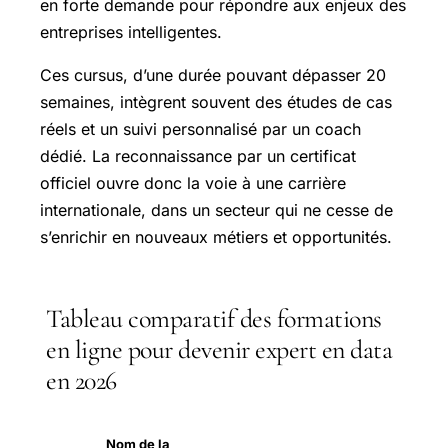
en forte demande pour répondre aux enjeux des
entreprises intelligentes.
Ces cursus, d’une durée pouvant dépasser 20
semaines, intègrent souvent des études de cas
réels et un suivi personnalisé par un coach
dédié. La reconnaissance par un certificat
officiel ouvre donc la voie à une carrière
internationale, dans un secteur qui ne cesse de
s’enrichir en nouveaux métiers et opportunités.
Tableau comparatif des formations
en ligne pour devenir expert en data
en 2026
Nom de la