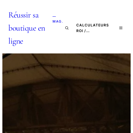
Réussir sa
—
MAG.
boutique en
CALCULATEURS
ROI /…
ligne